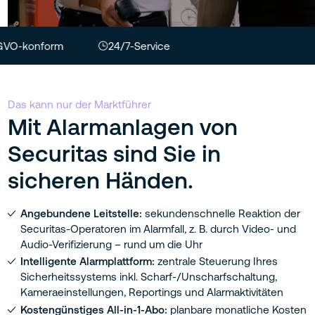
-konform
24/7-Service
Das kann nur der Marktführer
Mit Alarmanlagen von
Securitas sind Sie in
sicheren Händen.
Angebundene Leitstelle:
sekundenschnelle Reaktion der
Securitas-Operatoren im Alarmfall, z. B. durch Video- und
Audio-Verifizierung – rund um die Uhr
Intelligente Alarmplattform:
zentrale Steuerung Ihres
Sicherheitssystems inkl. Scharf-/Unscharfschaltung,
Kameraeinstellungen, Reportings und Alarmaktivitäten
Kostengünstiges All-in-1-Abo:
planbare monatliche Kosten